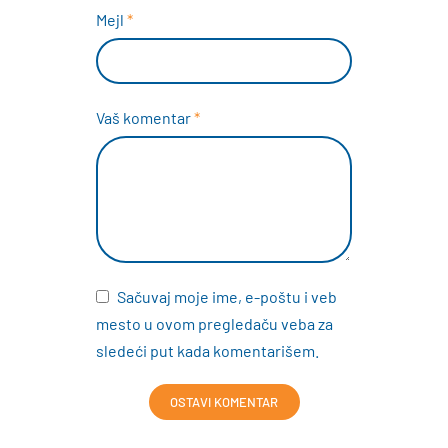
Mejl
*
Vaš komentar
*
Sačuvaj moje ime, e-poštu i veb
mesto u ovom pregledaču veba za
sledeći put kada komentarišem.
OSTAVI KOMENTAR