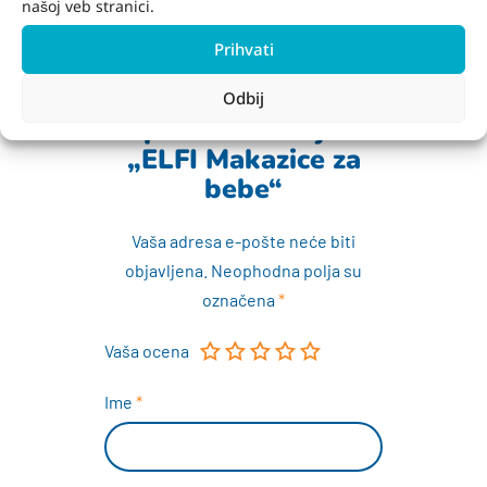
našoj veb stranici.
Prihvati
Budite prvi koji će
Odbij
napisati recenziju za
„ELFI Makazice za
bebe“
Vaša adresa e-pošte neće biti
objavljena.
Neophodna polja su
označena
*
Vaša ocena
Ime
*