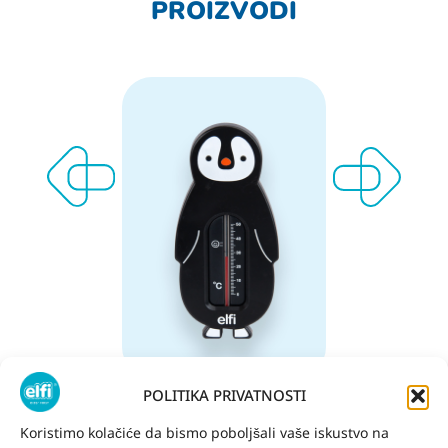
PROIZVODI
POLITIKA PRIVATNOSTI
 češalj
ELFI Termometar za kupanje,
ELFI Gr
everica
Pingvin
Koristimo kolačiće da bismo poboljšali vaše iskustvo na